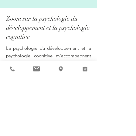
Zoom sur la psychologie du
développement et la psychologie
cognitive
La psychologie du développement et la
psychologie cognitive m'accompagnent
depuis mes études. Ce sont deux
branches de la psychologie que
j'affectionne et avec lesquelles je travaille
au quotidien.
La psychologie du développement étudie
les différentes étapes du développement
psychologique, affectif, social, cognitif…
D’une personne, de la naissance (et même
in utero
) à l’âge adulte.